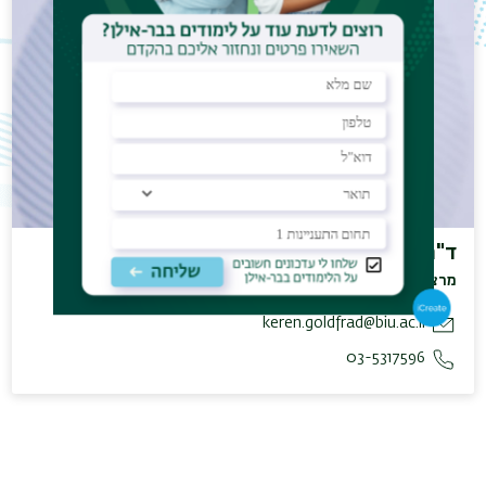
ד"ר גולדפרד קרן
מרצה בכירה וראש מרכז ''גשר אקדמיה-תעסוקה''
keren.goldfrad@biu.ac.il
03-5317596