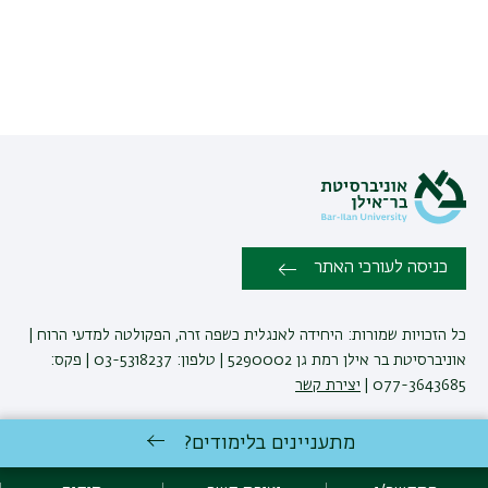
כניסה לעורכי האתר
כל הזכויות שמורות: היחידה לאנגלית כשפה זרה, הפקולטה למדעי הרוח |
אוניברסיטת בר אילן רמת גן 5290002 | טלפון: 03-5318237 | פקס:
077-3643685 |
יצירת קשר
מתעניינים בלימודים?
פיתוח:
אגף תקשוב, אוניברסיטת בר-אילן
הצהרת נגישות
מדיניות פרטיות