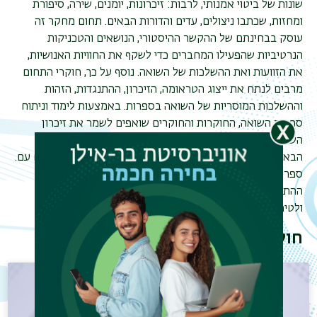
שונות של ביטוי אמנותי, לרבות: זיכרונות, יומנים, שירה, סיפורת
ומחזות, שכתבו ניצולים, עדים והדורות הבאים. תחום מחקר זה
עוסק בבחינתם של ההקשר ההיסטורי, הנושאים והטכניקות
הנרטיביות שהפעילו המחברים כדי לשקף
את החוויות האנושיות,
את הזוועות ואת ההשלכות של השואה
.
נוסף על כך, חוקרי התחום
מרבים לנתח את ייצוג הטראומה, הזיכרון, ההתנגדות, הזהות
וההשלכות המוסריות של השואה בספרות.
באמצעות לימוד וניתוח
ספרות השואה, החוקרות והחוקרים שואפים לשמר את זיכרון
השואה, לכבד את הקורבנות ואת הניצולים ולחנך את הדורות
הבאים בדבר הסכנות הטמונות בדעות קדומות, בהפליה וברצח עם
.
ספרות השואה היא אמצעי להתמודדות עם המורכבות של
תפר
ההתנהגות האנושית ומצע לחקר שאלות של אתיקה ואחריות
ולטיפוחם של אמפתיה וסובלנות.
משנ
חוקרים